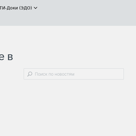
ТИ-Доки (ЭДО)
е в