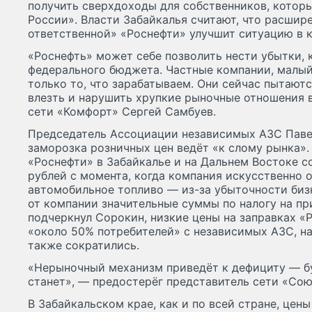
получить сверхдоходы для собственников, котор
России». Власти Забайкалья считают, что расшир
ответственной» «Роснефти» улучшит ситуацию в к
«Роснефть» может себе позволить нести убытки,
федерального бюджета. Частные компании, малый
только то, что зарабатываем. Они сейчас пытаютс
влезть и нарушить хрупкие рыночные отношения в
сети «Комфорт» Сергей Самбуев.
Председатель Ассоциации независимых АЗС Паве
заморозка розничных цен ведёт «к слому рынка». 
«Роснефти» в Забайкалье и на Дальнем Востоке с
рублей с момента, когда компания искусственно 
автомобильное топливо — из-за убыточности биз
от компании значительные суммы по налогу на пр
подчеркнул Сорокин, низкие цены на заправках «
«около 50% потребителей» с независимых АЗС, н
также сократились.
«Нерыночный механизм приведёт к дефициту — бу
станет», — предостерёг представитель сети «Сою
В Забайкальском крае, как и по всей стране, цен