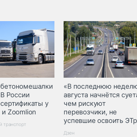
 бетономешалки
«В последнюю недел
 В России
августа начнётся суета
 сертификаты у
чем рискуют
 и Zoomlion
перевозчики, не
успевшие освоить ЭТ
й транспорт
Дзен