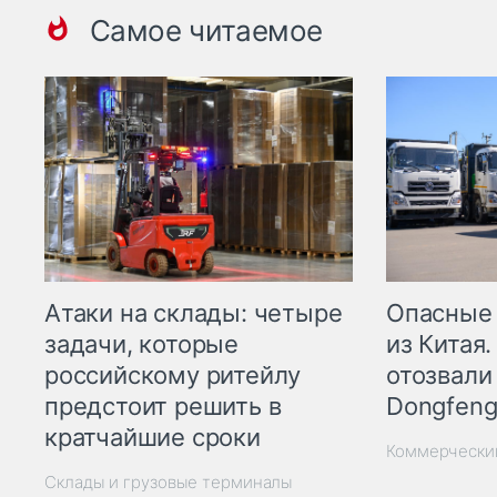
Самое читаемое
Опасные
Атаки на склады: четыре
из Китая.
задачи, которые
отозвали
российскому ритейлу
Dongfeng
предстоит решить в
кратчайшие сроки
Коммерчески
Склады и грузовые терминалы