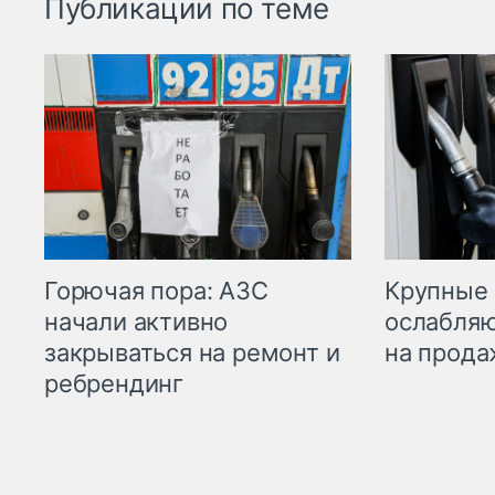
Публикации по теме
Горючая пора: АЗС
Крупные 
начали активно
ослабляю
закрываться на ремонт и
на прода
ребрендинг