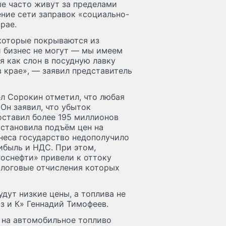
ые часто живут за пределами
ение сети заправок «социально-
рае.
 которые покрываются из
 бизнес не могут — мы имеем
я как слон в посудную лавку
 крае», — заявил представитель
л Сорокин отметил, что любая
Он заявил, что убыток
оставил более 195 миллионов
остановила подъём цен на
неса государство недополучило
ибыль и НДС. При этом,
Роснефти» привели к оттоку
алоговые отчисления которых
дут низкие цены, а топлива не
з и К» Геннадий Тимофеев.
ы на автомобильное топливо