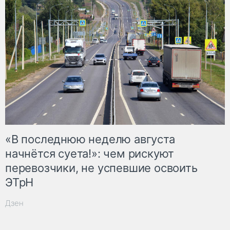
«В последнюю неделю августа
начнётся суета!»: чем рискуют
перевозчики, не успевшие освоить
ЭТрН
Дзен