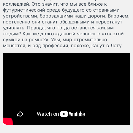
колледжей. Это значит, что мы все ближе к
футуристический среде будущего со странными
устройствами, бороздящими наши дороги. Впрочем,
постепенно они станут обыденными и перестанут
удивлять. Правда, что тогда останется живым
людям? Как же долгожданный человек с «толстой
сумкой на ремне?». Увы, мир стремительно
меняется, и ряд профессий, похоже, канут в Лету.