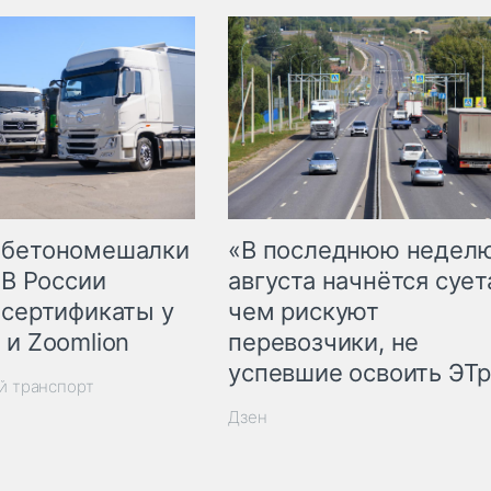
 бетономешалки
«В последнюю недел
 В России
августа начнётся суета
 сертификаты у
чем рискуют
 и Zoomlion
перевозчики, не
успевшие освоить ЭТ
й транспорт
Дзен