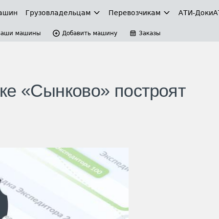
ашин
Грузовладельцам
Перевозчикам
АТИ-Доки
А
Ваши машины
Добавить машину
Заказы
ке «Сынково» построят