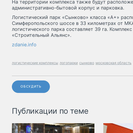
На территории комплекса также будут располож
административно-бытовой корпус и парковка.
Логистический парк «Сынково» класса «A+» расп
Симферопольского шоссе в 33 километрах от МК
логистического парка составляет 39 га. Комплек
«Строительный Альянс».
zdanie.info
логистические комплексы
логопарки
сынково
московская область
ОБСУДИТЬ
Публикации по теме