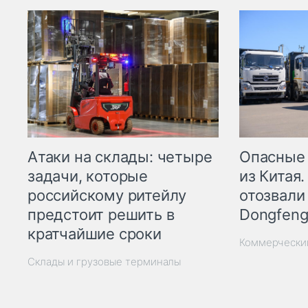
Опасные
Атаки на склады: четыре
из Китая.
задачи, которые
отозвали
российскому ритейлу
Dongfeng
предстоит решить в
кратчайшие сроки
Коммерчески
Склады и грузовые терминалы