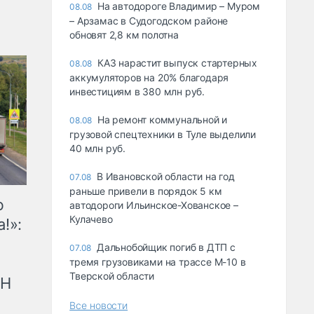
На автодороге Владимир – Муром
08.08
– Арзамас в Судогодском районе
обновят 2,8 км полотна
КАЗ нарастит выпуск стартерных
08.08
аккумуляторов на 20% благодаря
инвестициям в 380 млн руб.
На ремонт коммунальной и
08.08
грузовой спецтехники в Туле выделили
40 млн руб.
В Ивановской области на год
07.08
раньше привели в порядок 5 км
ю
автодороги Ильинское-Хованское –
Кулачево
!»:
Дальнобойщик погиб в ДТП с
07.08
тремя грузовиками на трассе М-10 в
Тверской области
рН
Все новости