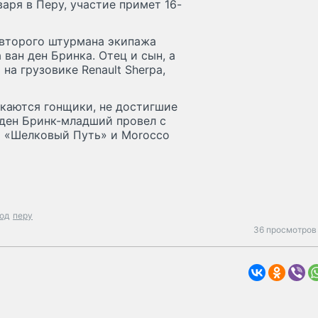
варя в Перу, участие примет 16-
 второго штурмана экипажа
 ван ден Бринка. Отец и сын, а
на грузовике Renault Sherpa,
скаются гонщики, не достигшие
 ден Бринк-младший провел с
а «Шелковый Путь» и Morocco
год
перу
36 просмотров 