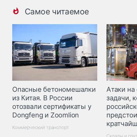
Самое читаемое
Опасные бетономешалки
Атаки на
из Китая. В России
задачи, 
отозвали сертификаты у
российск
Dongfeng и Zoomlion
предстои
кратчайш
Коммерческий транспорт
Склады и гру