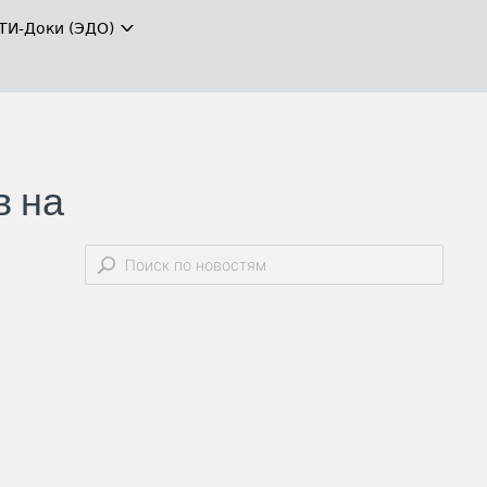
ТИ-Доки (ЭДО)
в на