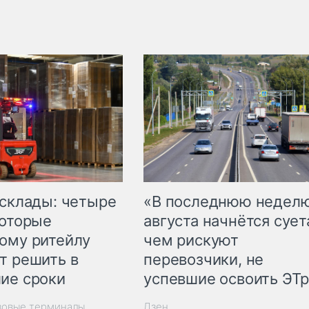
 склады: четыре
«В последнюю недел
которые
августа начнётся суета
ому ритейлу
чем рискуют
т решить в
перевозчики, не
ие сроки
успевшие освоить ЭТ
зовые терминалы
Дзен