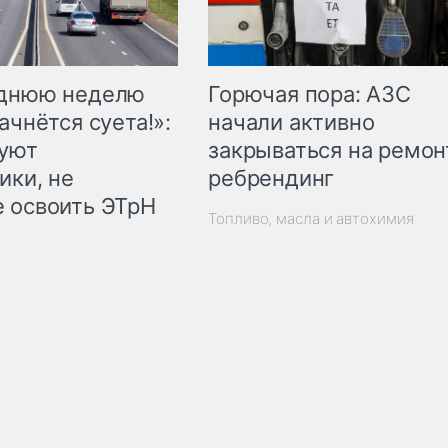
Горючая пора: АЗС
еднюю неделю
начали активно
ачнётся суета!»:
закрываться на ремон
куют
ребрендинг
ики, не
 освоить ЭТрН
Топливо, масла и автохимия