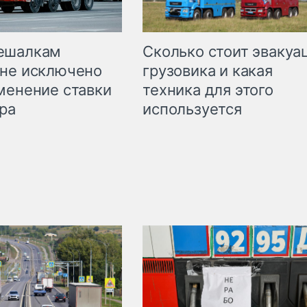
Сколько стоит эвакуа
ешалкам
грузовика и какая
не исключено
техника для этого
менение ставки
используется
ра