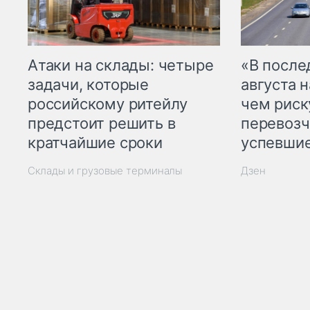
Атаки на склады: четыре
«В посл
задачи, которые
августа н
российскому ритейлу
чем рис
предстоит решить в
перевозч
кратчайшие сроки
успевшие
Склады и грузовые терминалы
Дзен