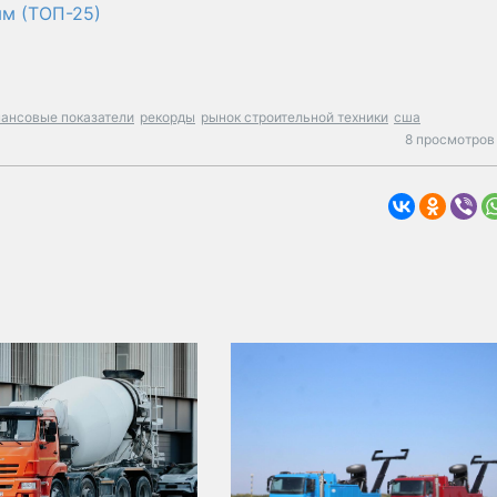
ям (ТОП-25)
ансовые показатели
рекорды
рынок строительной техники
сша
8 просмотров