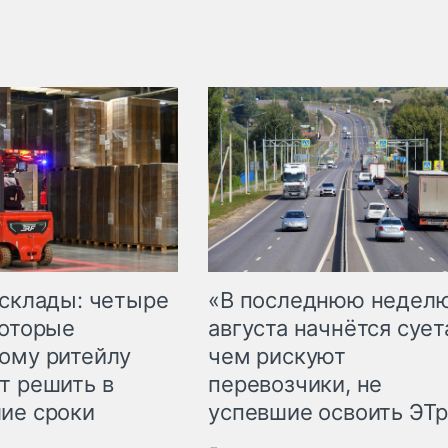
 склады: четыре
«В последнюю недел
которые
августа начнётся суета
ому ритейлу
чем рискуют
т решить в
перевозчики, не
ие сроки
успевшие освоить ЭТ