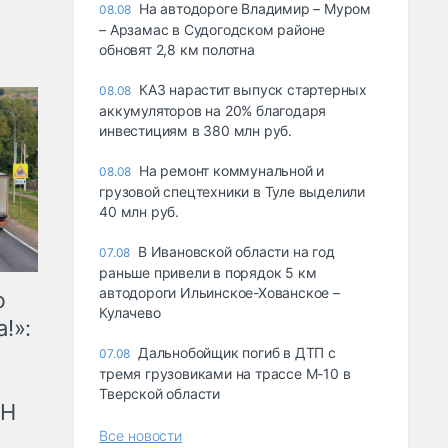
На автодороге Владимир – Муром
08.08
– Арзамас в Судогодском районе
обновят 2,8 км полотна
КАЗ нарастит выпуск стартерных
08.08
аккумуляторов на 20% благодаря
инвестициям в 380 млн руб.
На ремонт коммунальной и
08.08
грузовой спецтехники в Туле выделили
40 млн руб.
В Ивановской области на год
07.08
раньше привели в порядок 5 км
автодороги Ильинское-Хованское –
ю
Кулачево
!»:
Дальнобойщик погиб в ДТП с
07.08
тремя грузовиками на трассе М-10 в
Тверской области
рН
Все новости