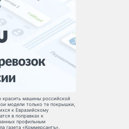
ы красить машины российской
вои модели только те покрышки,
ихся к Евразийскому
атся в поправках к
ованных профильным
ла газета «Коммерсантъ».