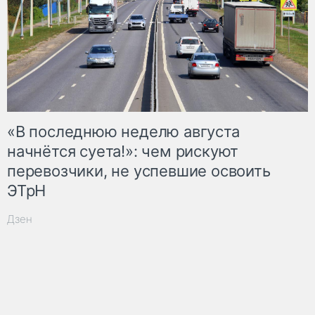
«В последнюю неделю августа
начнётся суета!»: чем рискуют
перевозчики, не успевшие освоить
ЭТрН
Дзен