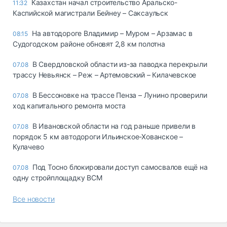
Казахстан начал строительство Аральско-
11:32
Каспийской магистрали Бейнеу – Саксаульск
На автодороге Владимир – Муром – Арзамас в
08:15
Судогодском районе обновят 2,8 км полотна
В Свердловской области из-за паводка перекрыли
07.08
трассу Невьянск – Реж – Артемовский – Килачевское
В Бессоновке на трассе Пенза – Лунино проверили
07.08
ход капитального ремонта моста
В Ивановской области на год раньше привели в
07.08
порядок 5 км автодороги Ильинское-Хованское –
Кулачево
Под Тосно блокировали доступ самосвалов ещё на
07.08
одну стройплощадку ВСМ
Все новости