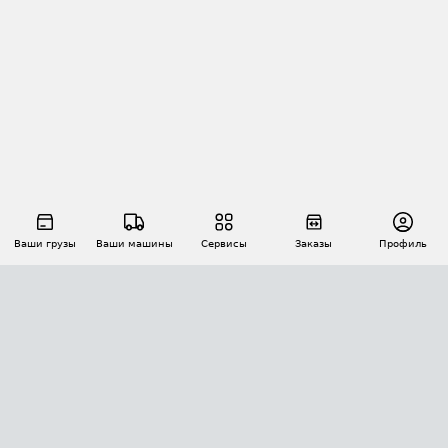
Ваши грузы
Ваши машины
Сервисы
Заказы
Профиль
АВТОМАТИЗАЦИЯ ПЕРЕВОЗОК
Площадки
Заказы
Торги
Тендеры
АТИ-Доки
GPS-мониторинг
АТИ Мессенджер
Цепочки грузов
API ATI.SU