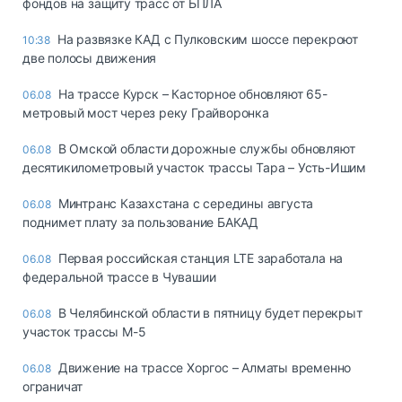
фондов на защиту трасс от БПЛА
На развязке КАД с Пулковским шоссе перекроют
10:38
две полосы движения
На трассе Курск – Касторное обновляют 65-
06.08
метровый мост через реку Грайворонка
В Омской области дорожные службы обновляют
06.08
десятикилометровый участок трассы Тара – Усть-Ишим
Минтранс Казахстана с середины августа
06.08
поднимет плату за пользование БАКАД
Первая российская станция LTE заработала на
06.08
федеральной трассе в Чувашии
В Челябинской области в пятницу будет перекрыт
06.08
участок трассы М-5
Движение на трассе Хоргос – Алматы временно
06.08
ограничат