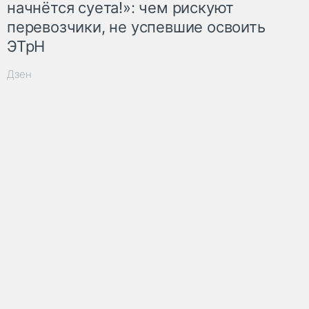
начнётся суета!»: чем рискуют
перевозчики, не успевшие освоить
ЭТрН
Дзен