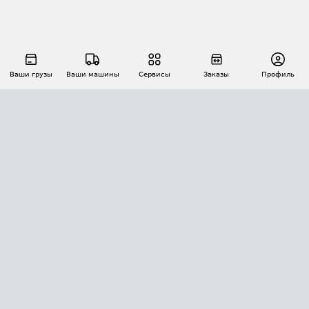
Ваши грузы
Ваши машины
Сервисы
Заказы
Профиль
АВТОМАТИЗАЦИЯ ПЕРЕВОЗОК
Площадки
Заказы
Торги
Тендеры
АТИ-Доки
GPS-мониторинг
АТИ Мессенджер
Цепочки грузов
API ATI.SU
ПОЛЕЗНОЕ
Расчет расстояний
БЕЗОПАСНОСТЬ
Академия ATI.SU
ATI.SU о безопасности
Звезды ATI.SU на вашем сайте
КОНТАКТЫ И ТАРИФЫ