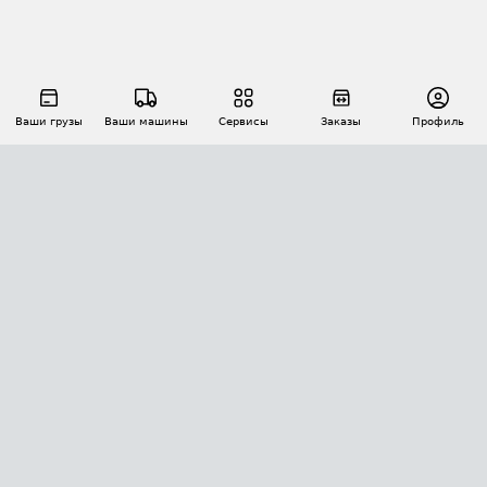
Ваши грузы
Ваши машины
Сервисы
Заказы
Профиль
АВТОМАТИЗАЦИЯ ПЕРЕВОЗОК
Площадки
Заказы
Торги
Тендеры
АТИ-Доки
GPS-мониторинг
АТИ Мессенджер
Цепочки грузов
API ATI.SU
ПОЛЕЗНОЕ
Расчет расстояний
БЕЗОПАСНОСТЬ
Академия ATI.SU
ATI.SU о безопасности
Звезды ATI.SU на вашем сайте
КОНТАКТЫ И ТАРИФЫ