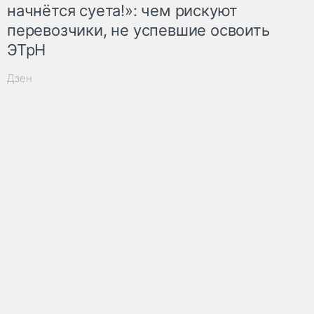
начнётся суета!»: чем рискуют
перевозчики, не успевшие освоить
ЭТрН
Дзен