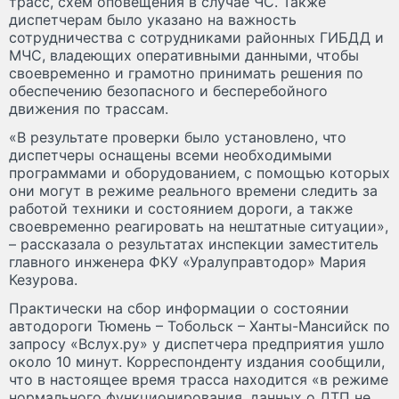
трасс, схем оповещения в случае ЧС. Также
диспетчерам было указано на важность
сотрудничества с сотрудниками районных ГИБДД и
МЧС, владеющих оперативными данными, чтобы
своевременно и грамотно принимать решения по
обеспечению безопасного и бесперебойного
движения по трассам.
«В результате проверки было установлено, что
диспетчеры оснащены всеми необходимыми
программами и оборудованием, с помощью которых
они могут в режиме реального времени следить за
работой техники и состоянием дороги, а также
своевременно реагировать на нештатные ситуации»,
– рассказала о результатах инспекции заместитель
главного инженера ФКУ «Уралуправтодор» Мария
Кезурова.
Практически на сбор информации о состоянии
автодороги Тюмень – Тобольск – Ханты-Мансийск по
запросу «Вслух.ру» у диспетчера предприятия ушло
около 10 минут. Корреспонденту издания сообщили,
что в настоящее время трасса находится «в режиме
нормального функционирования, данных о ДТП не