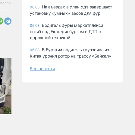
 всего.
Ha въeздax в Улaн-Удэ зaвepшaют
06.08
ycтaнoвкy «yмныx» вecoв для фyp
Водитель фуры маркетплейса
06.08
погиб под Екатеринбургом в ДТП с
дорожной техникой
В Бурятии водитель грузовика из
06.08
Китая уронил ротор на трассу «Байкал»
Все новости