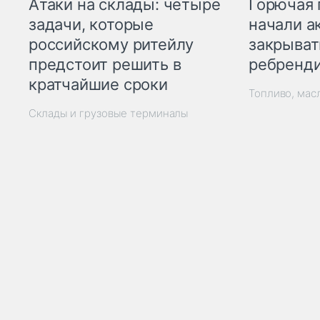
Горючая 
Атаки на склады: четыре
начали а
задачи, которые
закрыват
российскому ритейлу
ребренд
предстоит решить в
кратчайшие сроки
Топливо, мас
Склады и грузовые терминалы