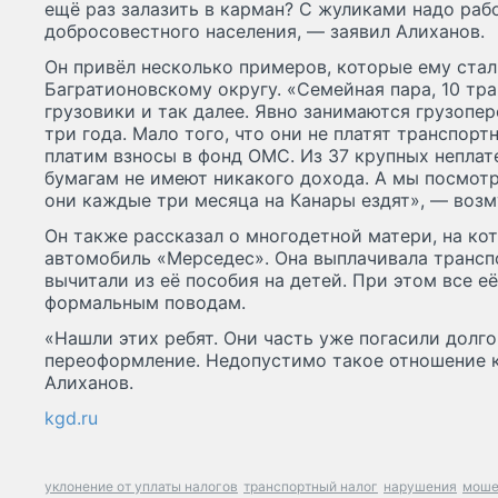
ещё раз залазить в карман? С жуликами надо рабо
добросовестного населения, — заявил Алиханов.
Он привёл несколько примеров, которые ему стал
Багратионовскому округу. «Семейная пара, 10 тра
грузовики и так далее. Явно занимаются грузопе
три года. Мало того, что они не платят транспорт
платим взносы в фонд ОМС. Из 37 крупных непла
бумагам не имеют никакого дохода. А мы посмотр
они каждые три месяца на Канары ездят», — возм
Он также рассказал о многодетной матери, на к
автомобиль «Мерседес». Она выплачивала трансп
вычитали из её пособия на детей. При этом все е
формальным поводам.
«Нашли этих ребят. Они часть уже погасили долг
переоформление. Недопустимо такое отношение 
Алиханов.
kgd.ru
уклонение от уплаты налогов
транспортный налог
нарушения
моше