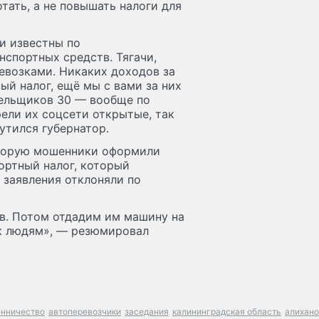
тать, а не повышать налоги для
и известны по
нспортных средств. Тягачи,
ревозками. Никаких доходов за
ный налог, ещё мы с вами за них
тельщиков 30 — вообще по
ели их соцсети открытые, так
утился губернатор.
оторую мошенники оформили
ортный налог, который
ё заявления отклоняли по
ов. Потом отдадим им машину на
к людям», — резюмировал
нничество
автоперевозчики
заседания
калининградская область
алихан