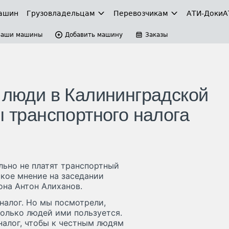
ашин
Грузовладельцам
Перевозчикам
АТИ-Доки
А
Ваши машины
Добавить машину
Заказы
 люди в Калининградской
ы транспортного налога
льно не платят транспортный
акое мнение на заседании
она Антон Алиханов.
налог. Но мы посмотрели,
колько людей ими пользуется.
налог, чтобы к честным людям