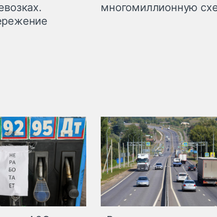
евозках.
многомиллионную сх
ережение