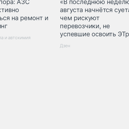
пора: АЗС
«В последнюю недел
ктивно
августа начнётся суета
ься на ремонт и
чем рискуют
инг
перевозчики, не
успевшие освоить ЭТ
ла и автохимия
Дзен