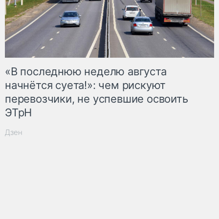
«В последнюю неделю августа
начнётся суета!»: чем рискуют
перевозчики, не успевшие освоить
ЭТрН
Дзен