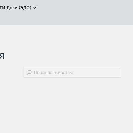
ТИ-Доки (ЭДО)
я