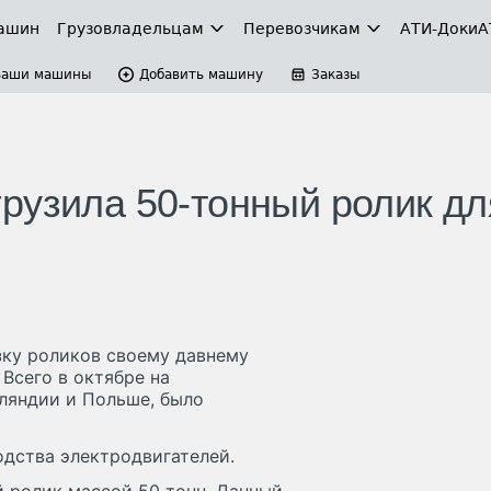
ашин
Грузовладельцам
Перевозчикам
АТИ-Доки
А
Ваши машины
Добавить машину
Заказы
рузила 50-тонный ролик дл
зку роликов своему давнему
Всего в октябре на
ляндии и Польше, было
одства электродвигателей.