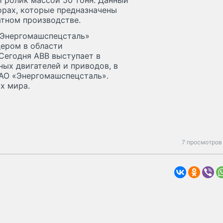
й ролик массой 50 тонн. Данный
орах, которые предназначены
атном производстве.
 «Энергомашспецсталь»
дером в области
Сегодня ABB выступает в
ых двигателей и приводов, в
ПАО «Энергомашспецсталь».
х мира.
7 просмотров