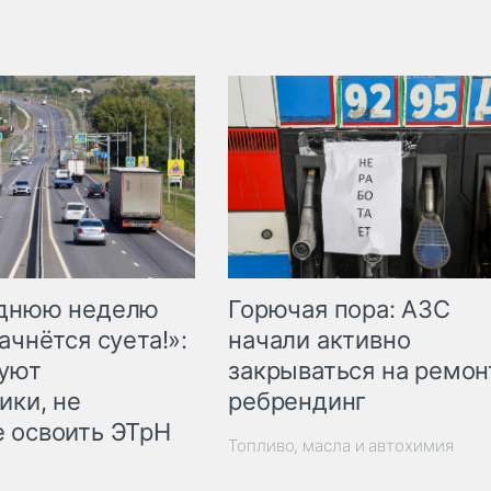
Горючая пора: АЗС
еднюю неделю
начали активно
ачнётся суета!»:
закрываться на ремон
куют
ребрендинг
ики, не
 освоить ЭТрН
Топливо, масла и автохимия