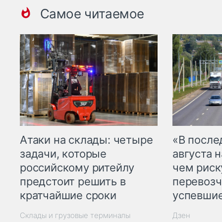
Самое читаемое
Атаки на склады: четыре
«В посл
задачи, которые
августа н
российскому ритейлу
чем рис
предстоит решить в
перевозч
кратчайшие сроки
успевшие
Склады и грузовые терминалы
Дзен