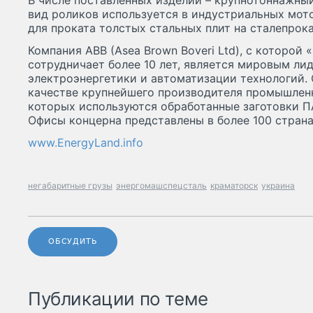
В числе поставленных изделий – крупнотоннажны
вид роликов используется в индустриальных мот
для проката толстых стальных плит на сталепрок
Компания ABB (Asea Brown Boveri Ltd), с которой
сотрудничает более 10 лет, является мировым ли
электроэнергетики и автоматизации технологий. 
качестве крупнейшего производителя промышленн
которых используются обработанные заготовки 
Офисы концерна представлены в более 100 страна
www.EnergyLand.info
негабаритные грузы
энергомашспецсталь
краматорск
украина
ОБСУДИТЬ
Публикации по теме