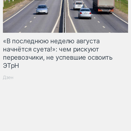
«В последнюю неделю августа
начнётся суета!»: чем рискуют
перевозчики, не успевшие освоить
ЭТрН
Дзен