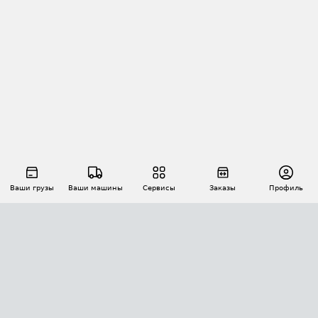
Ваши грузы
Ваши машины
Сервисы
Заказы
Профиль
АВТОМАТИЗАЦИЯ ПЕРЕВОЗОК
Площадки
Заказы
Торги
Тендеры
АТИ-Доки
GPS-мониторинг
АТИ Мессенджер
Цепочки грузов