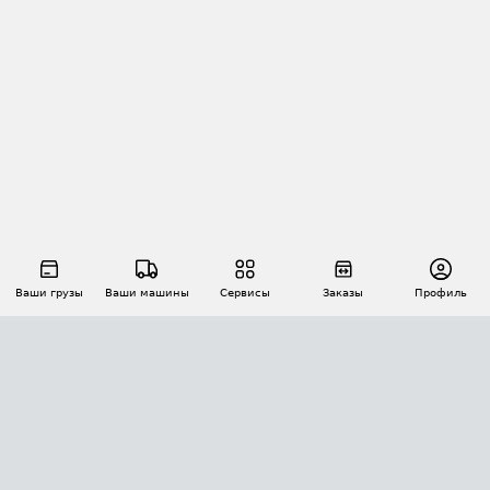
Ваши грузы
Ваши машины
Сервисы
Заказы
Профиль
АВТОМАТИЗАЦИЯ ПЕРЕВОЗОК
Площадки
Заказы
Торги
Тендеры
АТИ-Доки
GPS-мониторинг
АТИ Мессенджер
Цепочки грузов