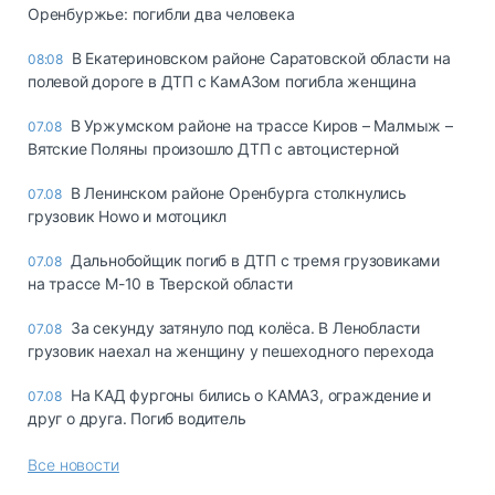
Оренбуржье: погибли два человека
В Екатериновском районе Саратовской области на
08:08
полевой дороге в ДТП с КамАЗом погибла женщина
В Уржумском районе на трассе Киров – Малмыж –
07.08
Вятские Поляны произошло ДТП с автоцистерной
В Ленинском районе Оренбурга столкнулись
07.08
грузовик Howo и мотоцикл
Дальнобойщик погиб в ДТП с тремя грузовиками
07.08
на трассе М-10 в Тверской области
За секунду затянуло под колёса. В Ленобласти
07.08
грузовик наехал на женщину у пешеходного перехода
На КАД фургоны бились о КАМАЗ, ограждение и
07.08
друг о друга. Погиб водитель
Все новости