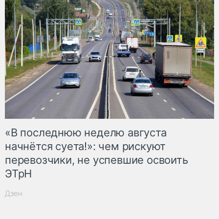
«В последнюю неделю августа
начнётся суета!»: чем рискуют
перевозчики, не успевшие освоить
ЭТрН
Дзен