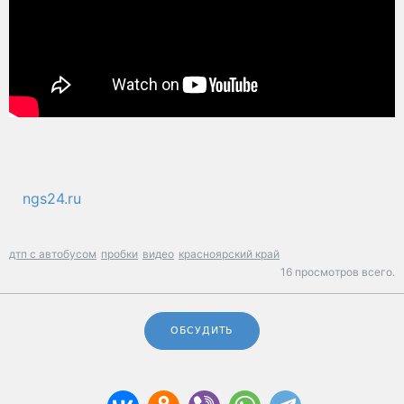
ngs24.ru
дтп с автобусом
пробки
видео
красноярский край
16 просмотров всего.
ОБСУДИТЬ