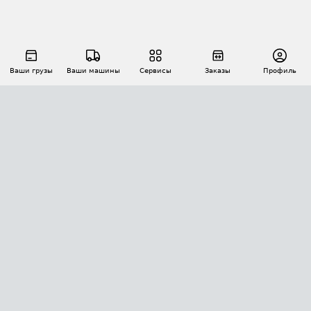
Ваши грузы
Ваши машины
Сервисы
Заказы
Профиль
АВТОМАТИЗАЦИЯ ПЕРЕВОЗОК
Площадки
Заказы
Торги
Тендеры
АТИ-Доки
GPS-мониторинг
АТИ Мессенджер
Цепочки грузов
API ATI.SU
ПОЛЕЗНОЕ
Расчет расстояний
БЕЗОПАСНОСТЬ
Академия ATI.SU
ATI.SU о безопасности
Звезды ATI.SU на вашем сайте
КОНТАКТЫ И ТАРИФЫ
Памятка по проверке контрагентов