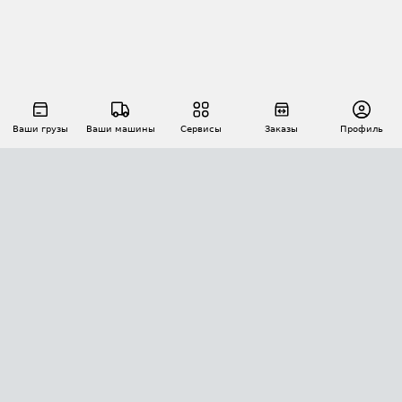
Ваши грузы
Ваши машины
Сервисы
Заказы
Профиль
АВТОМАТИЗАЦИЯ ПЕРЕВОЗОК
Площадки
Заказы
Торги
Тендеры
АТИ-Доки
GPS-мониторинг
АТИ Мессенджер
Цепочки грузов
API ATI.SU
ПОЛЕЗНОЕ
Расчет расстояний
БЕЗОПАСНОСТЬ
Академия ATI.SU