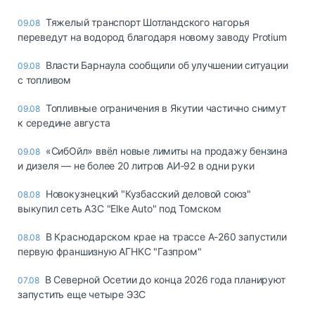
Тяжелый транспорт Шотландского нагорья
09.08
переведут на водород благодаря новому заводу Protium
Власти Барнаула сообщили об улучшении ситуации
09.08
с топливом
Топливные ограничения в Якутии частично снимут
09.08
к середине августа
«СибОйл» ввёл новые лимиты на продажу бензина
09.08
и дизеля — не более 20 литров АИ‑92 в одни руки
Новокузнецкий "Кузбасский деловой союз"
08.08
выкупил сеть АЗС "Elke Auto" под Томском
В Краснодарском крае на трассе А-260 запустили
08.08
первую франшизную АГНКС "Газпром"
В Северной Осетии до конца 2026 года планируют
07.08
запустить еще четыре ЭЗС