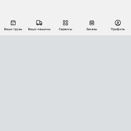
Ваши грузы
Ваши машины
Сервисы
Заказы
Профиль
АВТОМАТИЗАЦИЯ ПЕРЕВОЗОК
Площадки
Заказы
Торги
Тендеры
АТИ-Доки
GPS-мониторинг
АТИ Мессенджер
Цепочки грузов
API ATI.SU
ПОЛЕЗНОЕ
Расчет расстояний
БЕЗОПАСНОСТЬ
Академия ATI.SU
ATI.SU о безопасности
Звезды ATI.SU на вашем сайте
КОНТАКТЫ И ТАРИФЫ
Памятка по проверке контрагентов