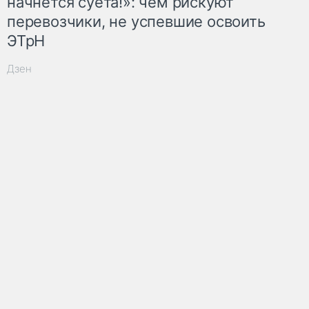
начнётся суета!»: чем рискуют
перевозчики, не успевшие освоить
ЭТрН
Дзен