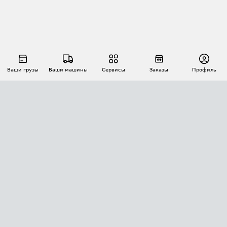
Ваши грузы
Ваши машины
Сервисы
Заказы
Профиль
АВТОМАТИЗАЦИЯ ПЕРЕВОЗОК
Площадки
Заказы
Торги
Тендеры
АТИ-Доки
GPS-мониторинг
АТИ Мессенджер
Цепочки грузов
API ATI.SU
ПОЛЕЗНОЕ
Расчет расстояний
БЕЗОПАСНОСТЬ
Академия ATI.SU