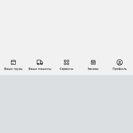
Ваши грузы
Ваши машины
Сервисы
Заказы
Профиль
АВТОМАТИЗАЦИЯ ПЕРЕВОЗОК
Площадки
Заказы
Торги
Тендеры
АТИ-Доки
GPS-мониторинг
АТИ Мессенджер
Цепочки грузов
API ATI.SU