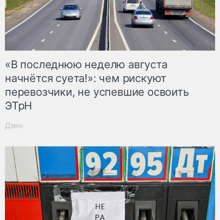
«В последнюю неделю августа
начнётся суета!»: чем рискуют
перевозчики, не успевшие освоить
ЭТрН
Дзен