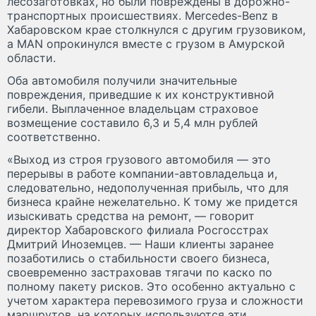
лесозаготовках, но были повреждены в дорожно-
транспортных происшествиях. Mercedes-Benz в
Хабаровском крае столкнулся с другим грузовиком,
а MAN опрокинулся вместе с грузом в Амурской
области.
Оба автомобиля получили значительные
повреждения, приведшие к их конструктивной
гибели. Выплаченное владельцам страховое
возмещение составило 6,3 и 5,4 млн рублей
соответственно.
«Выход из строя грузового автомобиля — это
перерывы в работе компании-автовладельца и,
следовательно, недополученная прибыль, что для
бизнеса крайне нежелательно. К тому же придется
изыскивать средства на ремонт, — говорит
директор Хабаровского филиала Росгосстрах
Дмитрий Иноземцев. — Наши клиенты заранее
позаботились о стабильности своего бизнеса,
своевременно застраховав тягачи по каско по
полному пакету рисков. Это особенно актуально с
учетом характера перевозимого груза и сложности
маршрутов, на которых используются эти