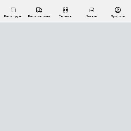
Ваши грузы
Ваши машины
Сервисы
Заказы
Профиль
АВТОМАТИЗАЦИЯ ПЕРЕВОЗОК
Площадки
Заказы
Торги
Тендеры
АТИ-Доки
GPS-мониторинг
АТИ Мессенджер
Цепочки грузов
API ATI.SU
ПОЛЕЗНОЕ
Расчет расстояний
БЕЗОПАСНОСТЬ
Академия ATI.SU
ATI.SU о безопасности
Звезды ATI.SU на вашем сайте
КОНТАКТЫ И ТАРИФЫ
Памятка по проверке контрагентов
Индекс ATI.SU FTL РФ
О системе ATI.SU
Светофор+
Средние ставки
ИНФОРМАЦИЯ
Контактная информация