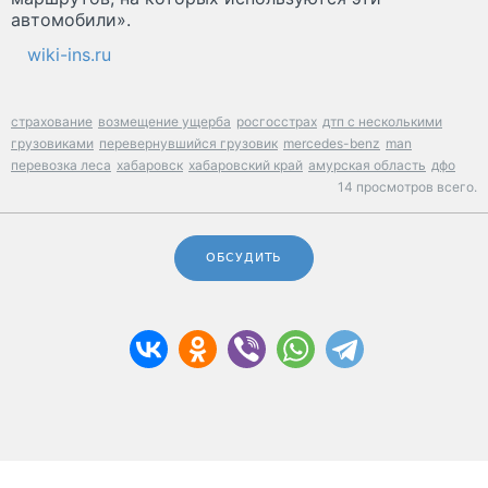
автомобили».
wiki-ins.ru
страхование
возмещение ущерба
росгосстрах
дтп с несколькими
грузовиками
перевернувшийся грузовик
mercedes-benz
man
перевозка леса
хабаровск
хабаровский край
амурская область
дфо
14 просмотров всего.
ОБСУДИТЬ