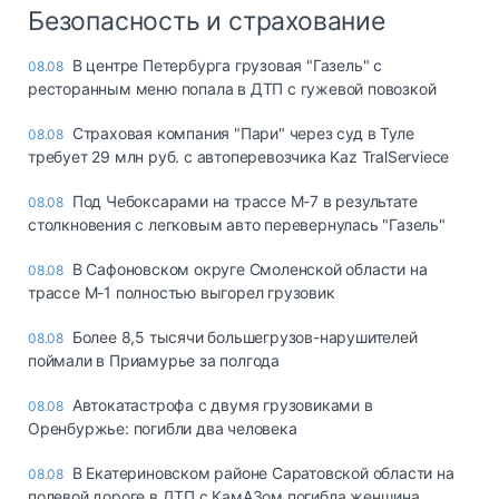
Безопасность и страхование
В центре Петербурга грузовая "Газель" с
08.08
ресторанным меню попала в ДТП с гужевой повозкой
Страховая компания "Пари" через суд в Туле
08.08
требует 29 млн руб. с автоперевозчика Kaz TralServiece
Под Чебоксарами на трассе М-7 в результате
08.08
столкновения с легковым авто перевернулась "Газель"
В Сафоновском округе Смоленской области на
08.08
трассе М-1 полностью выгорел грузовик
Более 8,5 тысячи большегрузов-нарушителей
08.08
поймали в Приамурье за полгода
Автокатастрофа с двумя грузовиками в
08.08
Оренбуржье: погибли два человека
В Екатериновском районе Саратовской области на
08.08
полевой дороге в ДТП с КамАЗом погибла женщина