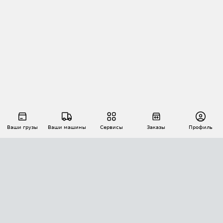
Ваши грузы
Ваши машины
Сервисы
Заказы
Профиль
АВТОМАТИЗАЦИЯ ПЕРЕВОЗОК
Площадки
Заказы
Торги
Тендеры
АТИ-Доки
GPS-мониторинг
АТИ Мессенджер
Цепочки грузов
API ATI.SU