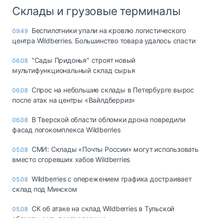
Склады и грузовые терминалы
Беспилотники упали на кровлю логистического
09:49
центра Wildberries. Большинство товара удалось спасти
"Сады Придонья" строят новый
06.08
мультифункциональный склад сырья
Спрос на небольшие склады в Петербурге вырос
06.08
после атак на центры «Вайлдберриз»
В Тверской области обломки дрона повредили
06.08
фасад логокомплекса Wildberries
СМИ: Склады «Почты России» могут использовать
05.08
вместо сгоревших хабов Wildberries
Wildberries с опережением графика достраивает
05.08
склад под Минском
СК об атаке на склад Wildberries в Тульской
05.08