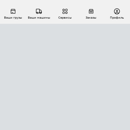
Ваши грузы
Ваши машины
Сервисы
Заказы
Профиль
АВТОМАТИЗАЦИЯ ПЕРЕВОЗОК
Площадки
Заказы
Торги
Тендеры
АТИ-Доки
GPS-мониторинг
АТИ Мессенджер
Цепочки грузов
API ATI.SU
ПОЛЕЗНОЕ
Расчет расстояний
БЕЗОПАСНОСТЬ
Академия ATI.SU
ATI.SU о безопасности
Звезды ATI.SU на вашем сайте
КОНТАКТЫ И ТАРИФЫ
Памятка по проверке контрагентов
Индекс ATI.SU FTL РФ
О системе ATI.SU
Светофор+
Средние ставки
ИНФОРМАЦИЯ