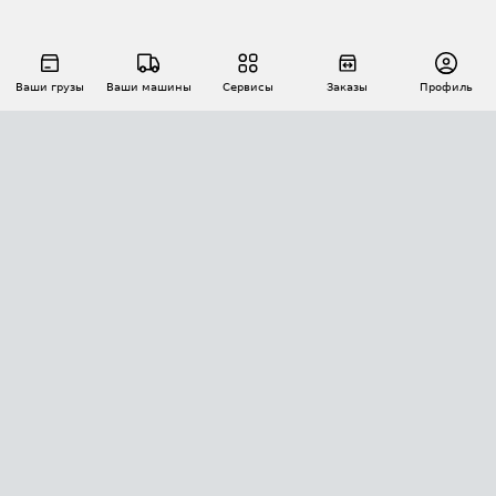
Ваши грузы
Ваши машины
Сервисы
Заказы
Профиль
АВТОМАТИЗАЦИЯ ПЕРЕВОЗОК
Площадки
Заказы
Торги
Тендеры
АТИ-Доки
GPS-мониторинг
АТИ Мессенджер
Цепочки грузов
API ATI.SU
ПОЛЕЗНОЕ
Расчет расстояний
БЕЗОПАСНОСТЬ
Академия ATI.SU
ATI.SU о безопасности
Звезды ATI.SU на вашем сайте
КОНТАКТЫ И ТАРИФЫ
Памятка по проверке контрагентов
Индекс ATI.SU FTL РФ
О системе ATI.SU