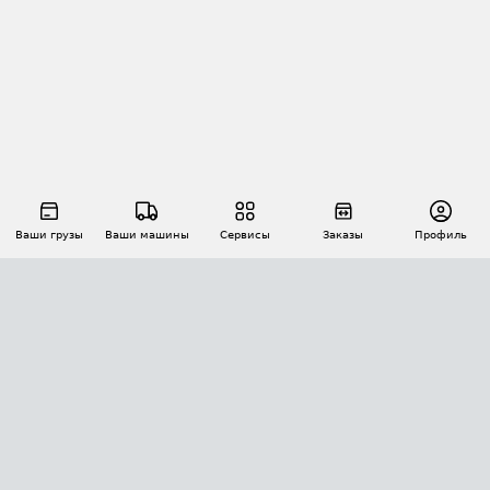
Ваши грузы
Ваши машины
Сервисы
Заказы
Профиль
АВТОМАТИЗАЦИЯ ПЕРЕВОЗОК
Площадки
Заказы
Торги
Тендеры
АТИ-Доки
GPS-мониторинг
АТИ Мессенджер
Цепочки грузов
API ATI.SU