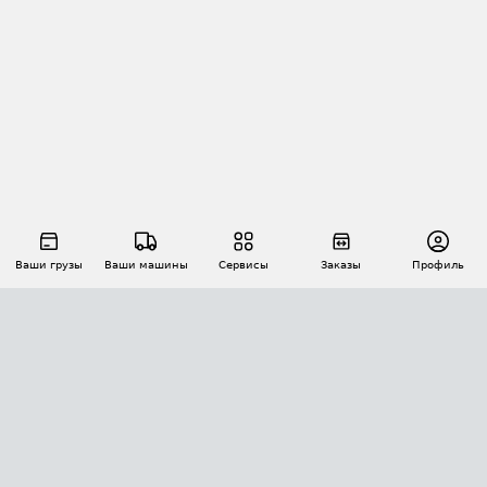
Ваши грузы
Ваши машины
Сервисы
Заказы
Профиль
АВТОМАТИЗАЦИЯ ПЕРЕВОЗОК
Площадки
Заказы
Торги
Тендеры
АТИ-Доки
GPS-мониторинг
АТИ Мессенджер
Цепочки грузов
API ATI.SU