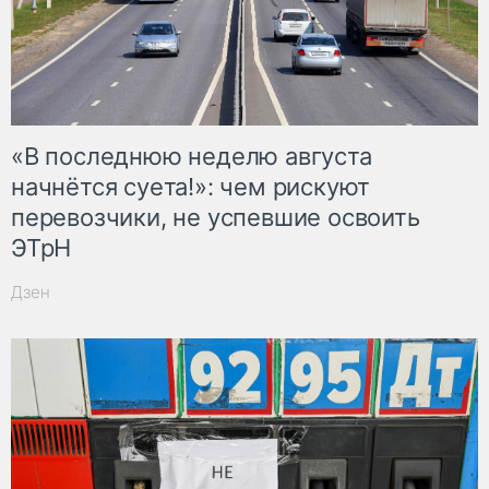
«В последнюю неделю августа
начнётся суета!»: чем рискуют
перевозчики, не успевшие освоить
ЭТрН
Дзен