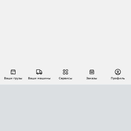
Ваши грузы
Ваши машины
Сервисы
Заказы
Профиль
АВТОМАТИЗАЦИЯ ПЕРЕВОЗОК
Площадки
Заказы
Торги
Тендеры
АТИ-Доки
GPS-мониторинг
АТИ Мессенджер
Цепочки грузов