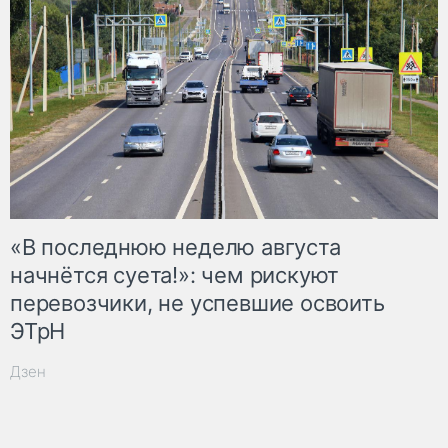
«В последнюю неделю августа
начнётся суета!»: чем рискуют
перевозчики, не успевшие освоить
ЭТрН
Дзен