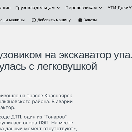
ашин
Грузовладельцам
Перевозчикам
АТИ-Доки
А
Ваши машины
Добавить машину
Заказы
узовиком на экскаватор упа
нулась с легковушкой
роизошло на трассе Красноярск
льяновского района. В аварии
актор.
 ходе ДТП, один из "Тонаров"
брушилась опора ЛЭП. На месте
на данный момент отсутствуют»,