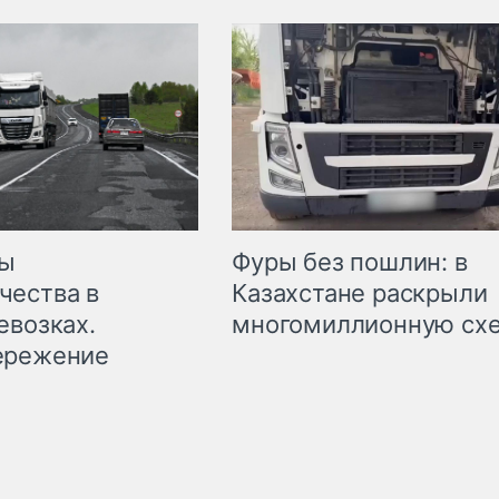
мы
Фуры без пошлин: в
чества в
Казахстане раскрыли
евозках.
многомиллионную сх
ережение