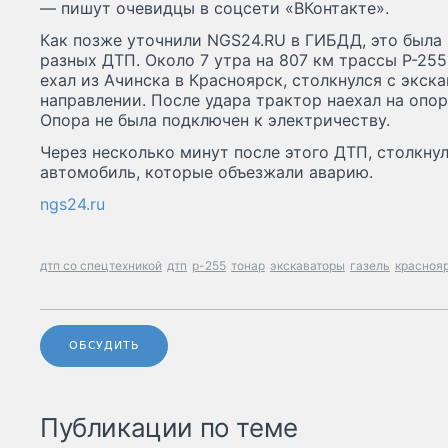
— пишут очевидцы в соцсети «ВКонтакте».
Как позже уточнили NGS24.RU в ГИБДД, это была 
разных ДТП. Около 7 утра на 807 км трассы Р-25
ехал из Ачинска в Красноярск, столкнулся с экск
направлении. После удара трактор наехал на опор
Опора не была подключен к электричеству.
Через несколько минут после этого ДТП, столкнул
автомобиль, которые объезжали аварию.
ngs24.ru
дтп со спецтехникой
дтп
р-255
тонар
экскаваторы
газель
красноя
ОБСУДИТЬ
Публикации по теме