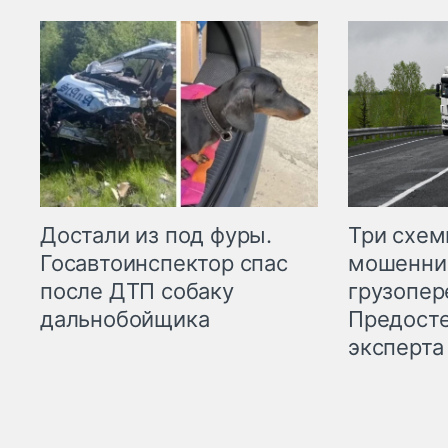
Три схе
Достали из под фуры.
мошенни
Госавтоинспектор спас
грузопер
после ДТП собаку
Предост
дальнобойщика
эксперта