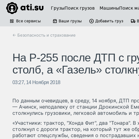
Грузы
Поиск грузов
Машины
Поиск м
Все сервисы
Ваши грузы
Добавить груз
← Безопасность и страхование
На Р-255 после ДТП с гр
столб, а «Газель» столк
03:27, 14 Ноября 2018
По данным очевидцев, в среду, 14 ноября, ДТП п
— Ачинск, неподалеку от станции Дрокинской Еме
столкнулись грузовики, легковой автомобиль и тр
«Участники: трактор, "Хонда Фит", два "Тонара". В
столкнул с дороги трактор, на который тут же о
работают спецслужбы, сведения о пострадавших 