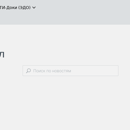
ТИ-Доки (ЭДО)
л