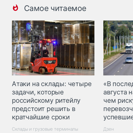
Самое читаемое
Атаки на склады: четыре
«В посл
задачи, которые
августа н
российскому ритейлу
чем рис
предстоит решить в
перевозч
кратчайшие сроки
успевшие
Склады и грузовые терминалы
Дзен