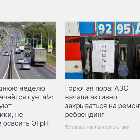
Горючая пора: АЗС
еднюю неделю
начали активно
ачнётся суета!»:
закрываться на ремон
куют
ребрендинг
ики, не
 освоить ЭТрН
Топливо, масла и автохимия