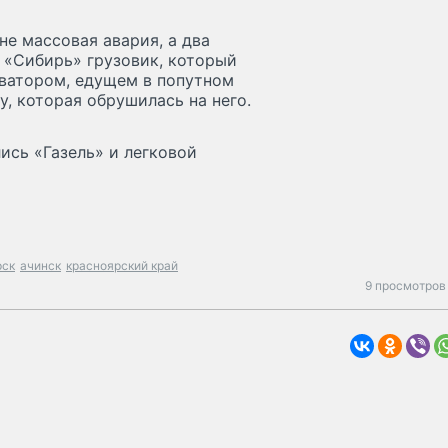
не массовая авария, а два
5 «Сибирь» грузовик, который
аватором, едущем в попутном
у, которая обрушилась на него.
ись «Газель» и легковой
рск
ачинск
красноярский край
9 просмотров