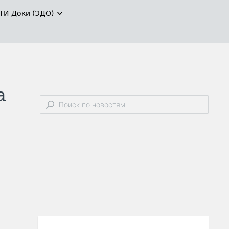
ТИ-Доки (ЭДО)
а