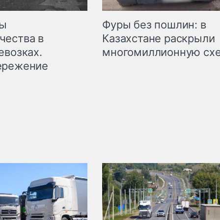
мы
Фуры без пошлин: в
чества в
Казахстане раскрыли
евозках.
многомиллионную сх
ережение