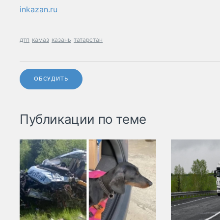
inkazan.ru
дтп
камаз
казань
татарстан
ОБСУДИТЬ
Публикации по теме