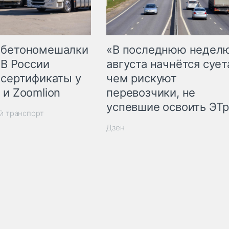
 бетономешалки
«В последнюю недел
 В России
августа начнётся суета
 сертификаты у
чем рискуют
 и Zoomlion
перевозчики, не
успевшие освоить ЭТ
й транспорт
Дзен