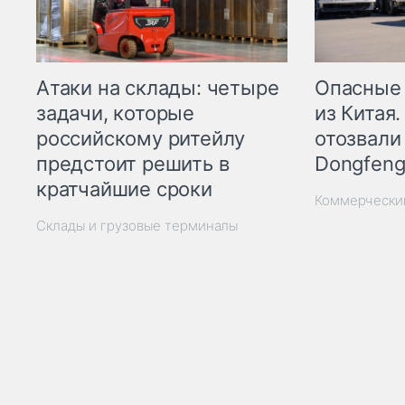
Опасные
Атаки на склады: четыре
из Китая.
задачи, которые
отозвали
российскому ритейлу
Dongfeng
предстоит решить в
кратчайшие сроки
Коммерчески
Склады и грузовые терминалы