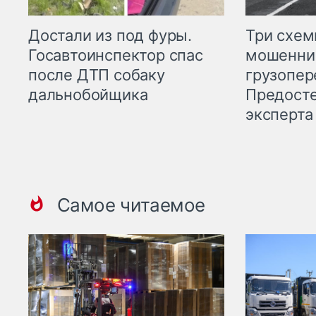
Три схе
Достали из под фуры.
мошенни
Госавтоинспектор спас
грузопер
после ДТП собаку
Предост
дальнобойщика
эксперта
Самое читаемое