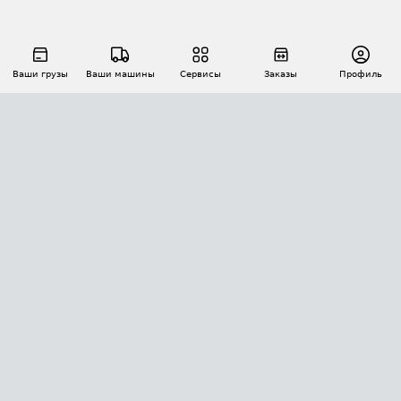
Ваши грузы
Ваши машины
Сервисы
Заказы
Профиль
АВТОМАТИЗАЦИЯ ПЕРЕВОЗОК
Площадки
Заказы
Торги
Тендеры
АТИ-Доки
GPS-мониторинг
АТИ Мессенджер
Цепочки грузов
API ATI.SU
ПОЛЕЗНОЕ
Расчет расстояний
БЕЗОПАСНОСТЬ
Академия ATI.SU
ATI.SU о безопасности
Звезды ATI.SU на вашем сайте
КОНТАКТЫ И ТАРИФЫ
Памятка по проверке контрагентов
Индекс ATI.SU FTL РФ
О системе ATI.SU