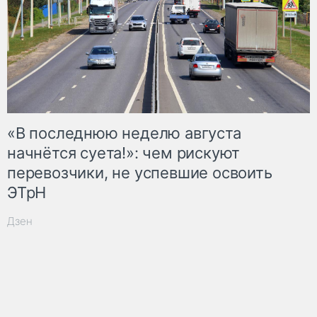
«В последнюю неделю августа
начнётся суета!»: чем рискуют
перевозчики, не успевшие освоить
ЭТрН
Дзен