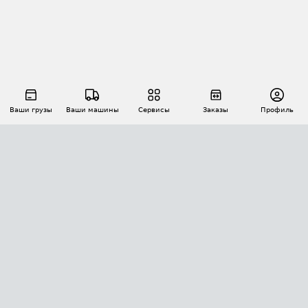
Ваши грузы
Ваши машины
Сервисы
Заказы
Профиль
АВТОМАТИЗАЦИЯ ПЕРЕВОЗОК
Площадки
Заказы
Торги
Тендеры
АТИ-Доки
GPS-мониторинг
АТИ Мессенджер
Цепочки грузов
API ATI.SU
ПОЛЕЗНОЕ
Расчет расстояний
БЕЗОПАСНОСТЬ