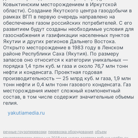
Ковыктинским месторождением в Иркутской
области). Создание Якутского центра газодобычи в
рамках ВГП в первую очередь направлено на
обеспечение газом российских потребителей. С его
развитием будут созданы необходимые условия для
газоснабжения и газификации населенных пунктов
Якутии и других регионов Дальнего Востока.
Открыто месторождение в 1983 году в Ленском
районе Республики Саха (Якутия). По размеру
запасов оно относится к категории уникальных —
порядка 1,4 трлн куб. м газа и около 76,7 млн тонн
нефти и конденсата. Проектная годовая
производительность — 25 млрд куб. м газа, 1,9 млн
тонн нефти и 0,4 млн тонн газового конденсата. Газ
месторождения имеет сложный компонентный
состав, в том числе содержит значительные объемы
гелия.
yakutiamedia.ru
речные грузоперевозки
перевозка оборудования
объем
грузоперевозок
планы на 2018 год
чнгкм
газпром добыча ноябрьск