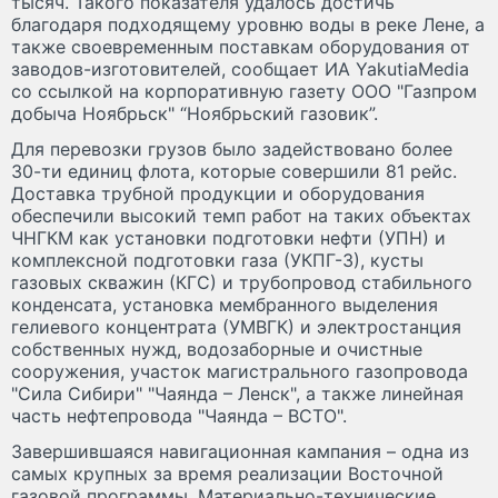
тысяч. Такого показателя удалось достичь
благодаря подходящему уровню воды в реке Лене, а
также своевременным поставкам оборудования от
заводов-изготовителей, сообщает ИА YakutiaMedia
со ссылкой на корпоративную газету ООО "Газпром
добыча Ноябрьск" “Ноябрьский газовик”.
Для перевозки грузов было задействовано более
30-ти единиц флота, которые совершили 81 рейс.
Доставка трубной продукции и оборудования
обеспечили высокий темп работ на таких объектах
ЧНГКМ как установки подготовки нефти (УПН) и
комплексной подготовки газа (УКПГ-3), кусты
газовых скважин (КГС) и трубопровод стабильного
конденсата, установка мембранного выделения
гелиевого концентрата (УМВГК) и электростанция
собственных нужд, водозаборные и очистные
сооружения, участок магистрального газопровода
"Сила Сибири" "Чаянда – Ленск", а также линейная
часть нефтепровода "Чаянда – ВСТО".
Завершившаяся навигационная кампания – одна из
самых крупных за время реализации Восточной
газовой программы. Материально-технические