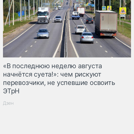
«В последнюю неделю августа
начнётся суета!»: чем рискуют
перевозчики, не успевшие освоить
ЭТрН
Дзен