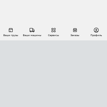
Ваши грузы
Ваши машины
Сервисы
Заказы
Профиль
АВТОМАТИЗАЦИЯ ПЕРЕВОЗОК
Площадки
Заказы
Торги
Тендеры
АТИ-Доки
GPS-мониторинг
АТИ Мессенджер
Цепочки грузов
API ATI.SU
ПОЛЕЗНОЕ
Расчет расстояний
БЕЗОПАСНОСТЬ
Академия ATI.SU