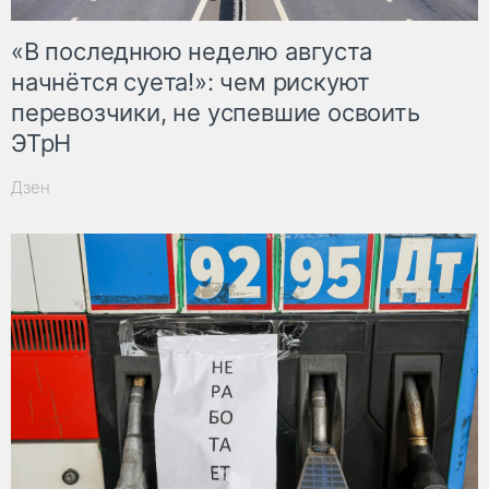
«В последнюю неделю августа
начнётся суета!»: чем рискуют
перевозчики, не успевшие освоить
ЭТрН
Дзен