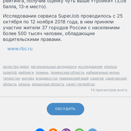
рейтинга, получив оценку чуть выше «тройки» (3,08
балла, 13-е место).
Исследование сервиса SuperJob проводилось с 25
октября по 12 ноября 2018 года, в нем приняли
участие жители 37 городов России с населением
более 500 тысяч человек, обладающие
водительскими правами.
www.rbc.ru
качество дорог
региональные автодороги
исследования
опросы
superjob
рейтинги
тюмень
тюменская область
набережные челны
татарстан
москва
владивосток
приморский край
саратов
саратовская
область
рязань
рязанская область
санкт-петербург
14 просмотров всего.
ОБСУДИТЬ