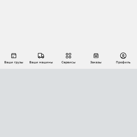
Ваши грузы
Ваши машины
Сервисы
Заказы
Профиль
АВТОМАТИЗАЦИЯ ПЕРЕВОЗОК
Площадки
Заказы
Торги
Тендеры
АТИ-Доки
GPS-мониторинг
АТИ Мессенджер
Цепочки грузов
API ATI.SU
ПОЛЕЗНОЕ