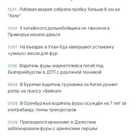
Лобовая авария собрала пробку больше 8 км на
15:41
"Коле"
У китайского дальнобойщика на таможне в
13:54
Приморье изъяли деньги
Ha въeздax в Улaн-Удэ зaвepшaют ycтaнoвкy
13:07
«yмныx» вecoв для фyp
Водитель фуры маркетплейса погиб под
10:56
Екатеринбургом в ДТП с дорожной техникой
В Бурятии водитель грузовика из Китая уронил
09:36
ротор на трассу «Байкал»
В Оренбуржье водитель фуры осуждён на 7 лет за
05.08
контрабанду тонны прекурсоров
Притворился иранским: в Дагестане
05.08
заблокировали фуры с армянским перцем