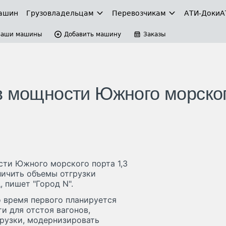
ашин
Грузовладельцам
Перевозчикам
АТИ-Доки
А
Ваши машины
Добавить машину
Заказы
в мощности Южного морско
сти Южного морского порта 1,3
личить объемы отгрузки
, пишет "Город N".
о время первого планируется
и для отстоя вагонов,
грузки, модернизировать