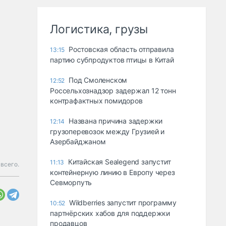
Логистика, грузы
Ростовская область отправила
13:15
партию субпродуктов птицы в Китай
Под Смоленском
12:52
Россельхознадзор задержал 12 тонн
контрафактных помидоров
Названа причина задержки
12:14
грузоперевозок между Грузией и
Азербайджаном
Китайская Sealegend запустит
11:13
 всего.
контейнерную линию в Европу через
Севморпуть
Wildberries запустит программу
10:52
партнёрских хабов для поддержки
продавцов