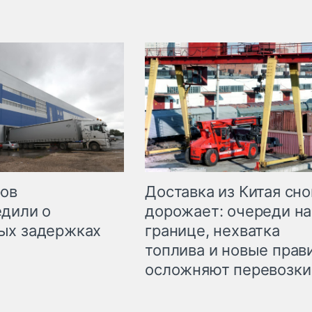
Доставка из Китая сно
ров
дорожает: очереди на
дили о
границе, нехватка
ых задержках
топлива и новые прав
осложняют перевозки