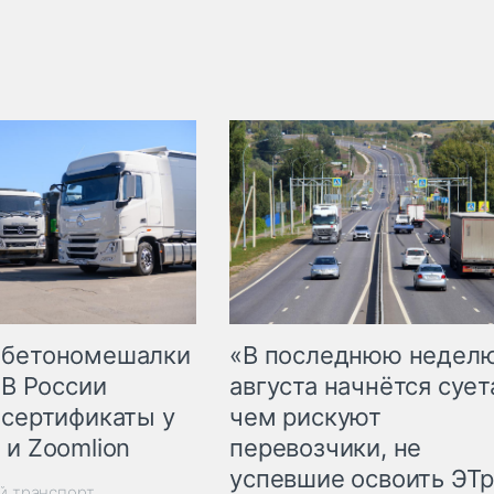
 бетономешалки
«В последнюю недел
 В России
августа начнётся суета
 сертификаты у
чем рискуют
 и Zoomlion
перевозчики, не
успевшие освоить ЭТ
й транспорт