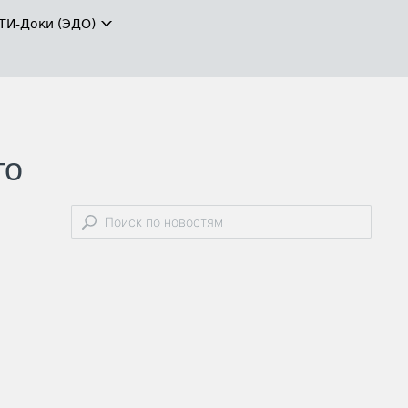
ТИ-Доки (ЭДО)
го