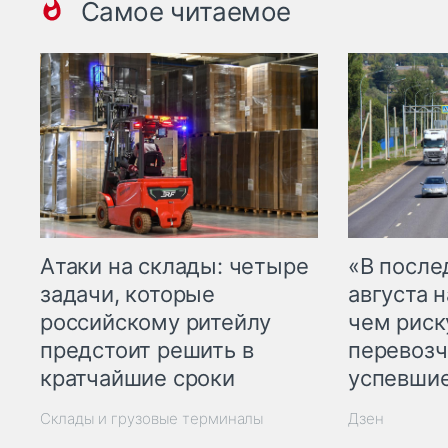
Самое читаемое
Атаки на склады: четыре
«В посл
задачи, которые
августа н
российскому ритейлу
чем рис
предстоит решить в
перевозч
кратчайшие сроки
успевшие
Склады и грузовые терминалы
Дзен