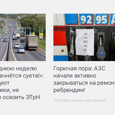
Горючая пора: АЗС
еднюю неделю
начали активно
ачнётся суета!»:
закрываться на ремон
куют
ребрендинг
ики, не
 освоить ЭТрН
Топливо, масла и автохимия