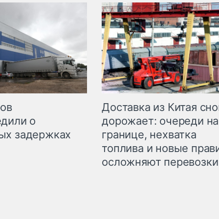
Доставка из Китая сно
ров
дорожает: очереди на
дили о
границе, нехватка
ых задержках
топлива и новые прав
осложняют перевозки