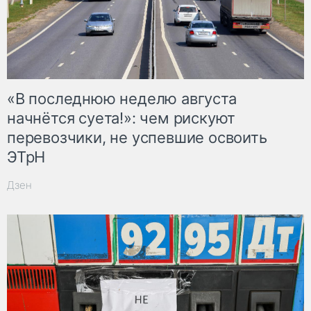
«В последнюю неделю августа
начнётся суета!»: чем рискуют
перевозчики, не успевшие освоить
ЭТрН
Дзен