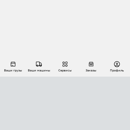
Ваши грузы
Ваши машины
Сервисы
Заказы
Профиль
АВТОМАТИЗАЦИЯ ПЕРЕВОЗОК
Площадки
Заказы
Торги
Тендеры
АТИ-Доки
GPS-мониторинг
АТИ Мессенджер
Цепочки грузов
API ATI.SU