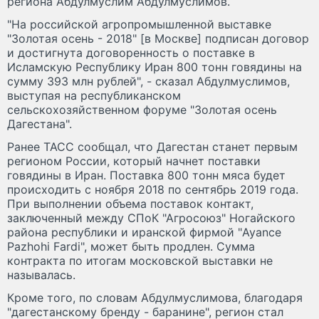
региона Абдулмуслим Абдулмуслимов.
"На российской агропромышленной выставке
"Золотая осень - 2018" [в Москве] подписан договор
и достигнута договоренность о поставке в
Исламскую Республику Иран 800 тонн говядины на
сумму 393 млн рублей", - сказал Абдулмуслимов,
выступая на республиканском
сельскохозяйственном форуме "Золотая осень
Дагестана".
Ранее ТАСС сообщал, что Дагестан станет первым
регионом России, который начнет поставки
говядины в Иран. Поставка 800 тонн мяса будет
происходить с ноября 2018 по сентябрь 2019 года.
При выполнении объема поставок контакт,
заключенный между СПоК "Агросоюз" Ногайского
района республики и иранской фирмой "Ayance
Pazhohi Fardi", может быть продлен. Сумма
контракта по итогам московской выставки не
называлась.
Кроме того, по словам Абдулмуслимова, благодаря
"дагестанскому бренду - баранине", регион стал