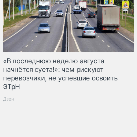
«В последнюю неделю августа
начнётся суета!»: чем рискуют
перевозчики, не успевшие освоить
ЭТрН
Дзен