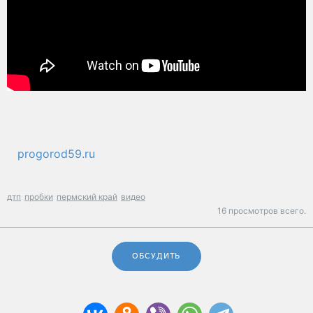
progorod59.ru
дтп
пробки
пермский край
видео
16 просмотров всего.
ОБСУДИТЬ