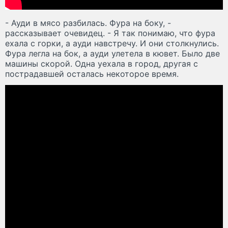
- Ауди в мясо разбилась. Фура на боку, -
рассказывает очевидец. - Я так понимаю, что фура
ехала с горки, а ауди навстречу. И они столкнулись.
Фура легла на бок, а ауди улетела в кювет. Было две
машины скорой. Одна уехала в город, другая с
пострадавшей осталась некоторое время.