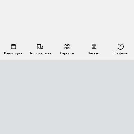
Ваши грузы
Ваши машины
Сервисы
Заказы
Профиль
АВТОМАТИЗАЦИЯ ПЕРЕВОЗОК
Площадки
Заказы
Торги
Тендеры
АТИ-Доки
GPS-мониторинг
АТИ Мессенджер
Цепочки грузов
API ATI.SU
ПОЛЕЗНОЕ
Расчет расстояний