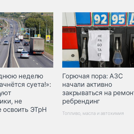
Горючая пора: АЗС
еднюю неделю
начали активно
ачнётся суета!»:
закрываться на ремон
куют
ребрендинг
ики, не
 освоить ЭТрН
Топливо, масла и автохимия