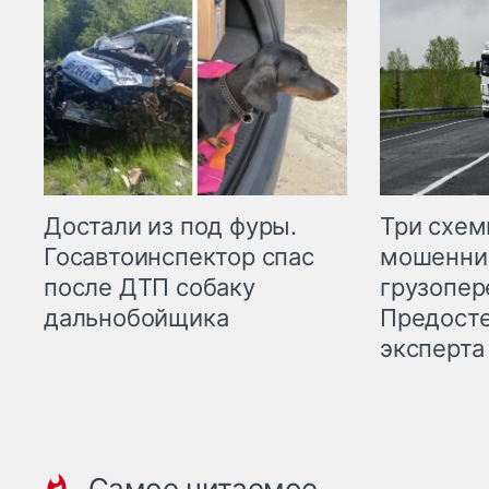
Три схе
Достали из под фуры.
мошенни
Госавтоинспектор спас
грузопер
после ДТП собаку
Предост
дальнобойщика
эксперта
Самое читаемое