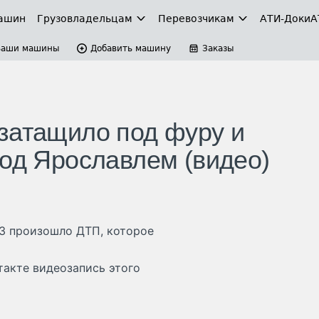
ашин
Грузовладельцам
Перевозчикам
АТИ-Доки
А
Ваши машины
Добавить машину
Заказы
затащило под фуру и
под Ярославлем (видео)
ПЗ произошло ДТП, которое
такте видеозапись этого