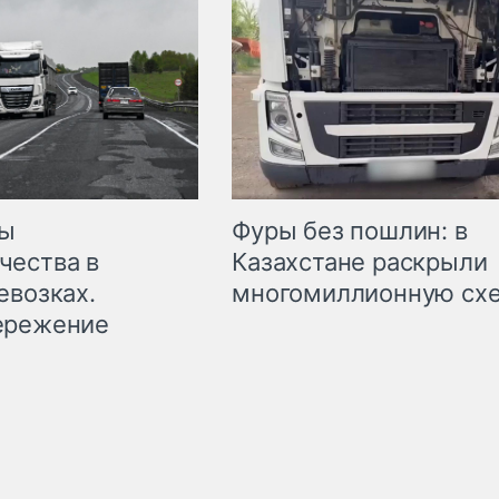
мы
Фуры без пошлин: в
чества в
Казахстане раскрыли
евозках.
многомиллионную сх
ережение