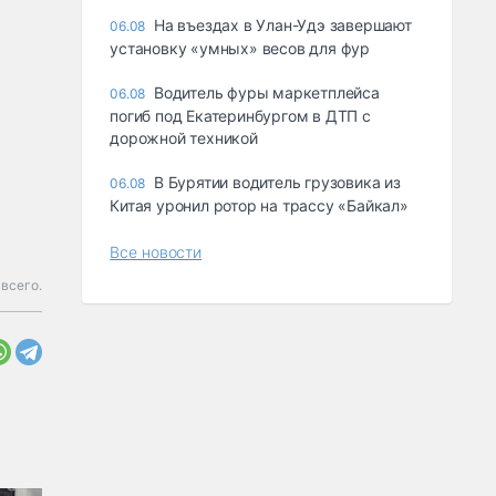
Ha въeздax в Улaн-Удэ зaвepшaют
06.08
ycтaнoвкy «yмныx» вecoв для фyp
Водитель фуры маркетплейса
06.08
погиб под Екатеринбургом в ДТП с
дорожной техникой
В Бурятии водитель грузовика из
06.08
Китая уронил ротор на трассу «Байкал»
Все новости
 всего.