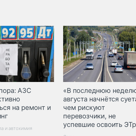
пора: АЗС
«В последнюю недел
ктивно
августа начнётся суета
ься на ремонт и
чем рискуют
инг
перевозчики, не
успевшие освоить ЭТ
ла и автохимия