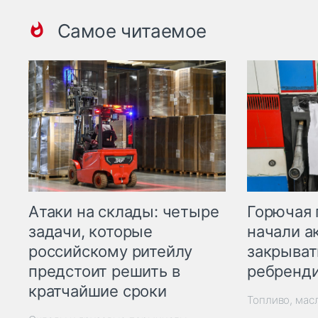
Самое читаемое
Горючая 
Атаки на склады: четыре
начали а
задачи, которые
закрыват
российскому ритейлу
ребренд
предстоит решить в
кратчайшие сроки
Топливо, мас