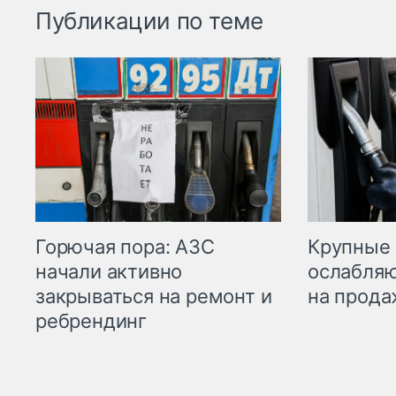
Публикации по теме
Горючая пора: АЗС
Крупные 
начали активно
ослабляю
закрываться на ремонт и
на прода
ребрендинг