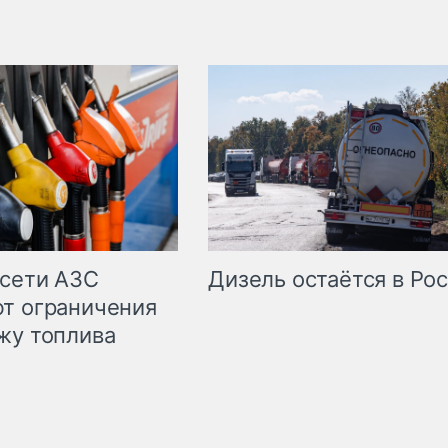
сети АЗС
Дизель остаётся в Ро
т ограничения
жу топлива