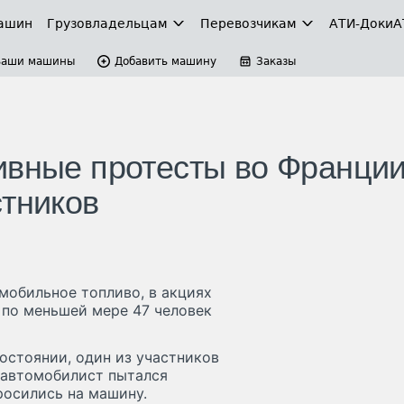
ашин
Грузовладельцам
Перевозчикам
АТИ-Доки
А
Ваши машины
Добавить машину
Заказы
ивные протесты во Франци
стников
мобильное топливо, в акциях
 по меньшей мере 47 человек
остоянии, один из участников
а автомобилист пытался
росились на машину.