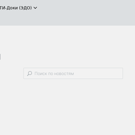
ТИ-Доки (ЭДО)
и