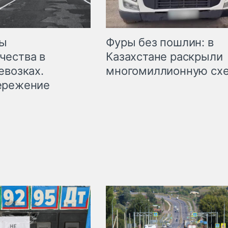
мы
Фуры без пошлин: в
чества в
Казахстане раскрыли
евозках.
многомиллионную сх
ережение