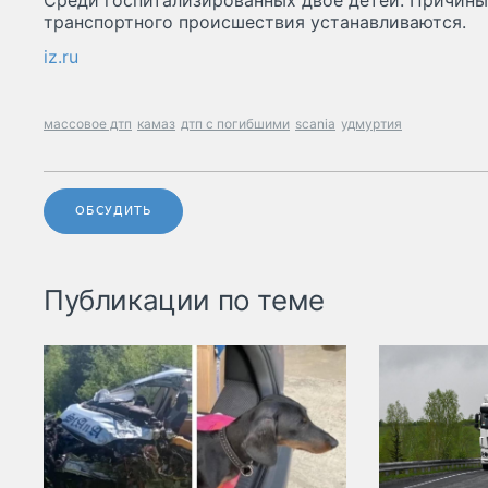
Среди госпитализированных двое детей. Причины
транспортного происшествия устанавливаются.
iz.ru
массовое дтп
камаз
дтп с погибшими
scania
удмуртия
ОБСУДИТЬ
Публикации по теме