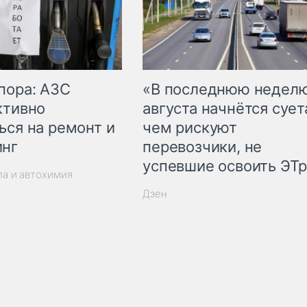
пора: АЗС
«В последнюю недел
ктивно
августа начнётся суета
ься на ремонт и
чем рискуют
инг
перевозчики, не
успевшие освоить ЭТ
ла и автохимия
Дзен