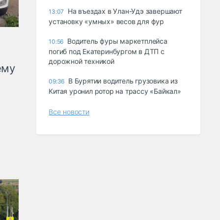
Ha въeздax в Улaн-Удэ зaвepшaют
13:07
ycтaнoвкy «yмныx» вecoв для фyp
Водитель фуры маркетплейса
10:56
погиб под Екатеринбургом в ДТП с
дорожной техникой
ему
В Бурятии водитель грузовика из
09:36
Китая уронил ротор на трассу «Байкал»
Все новости