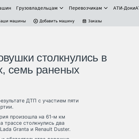
ашин
Грузовладельцам
Перевозчикам
АТИ-Доки
А
Ваши машины
Добавить машину
Заказы
ковушки столкнулись в
х, семь раненых
результате ДТП с участием пяти
ртии.
рия произошла на 61-м км
На трассе столкнулись два
ada Granta и Renault Duster.