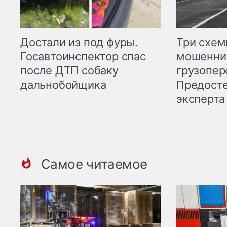
Три схе
Достали из под фуры.
мошенни
Госавтоинспектор спас
грузопер
после ДТП собаку
Предост
дальнобойщика
эксперта
Самое читаемое