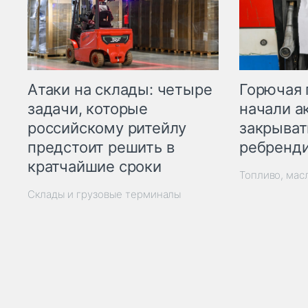
Горючая 
Атаки на склады: четыре
начали а
задачи, которые
закрыват
российскому ритейлу
ребренд
предстоит решить в
кратчайшие сроки
Топливо, мас
Склады и грузовые терминалы