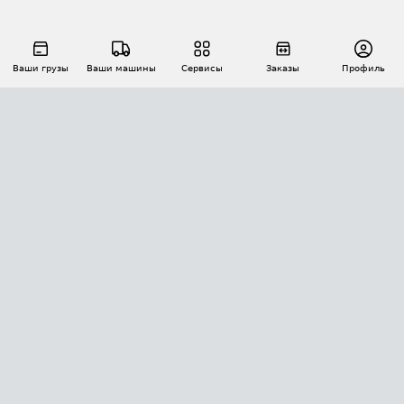
Ваши грузы
Ваши машины
Сервисы
Заказы
Профиль
АВТОМАТИЗАЦИЯ ПЕРЕВОЗОК
Площадки
Заказы
Торги
Тендеры
АТИ-Доки
GPS-мониторинг
АТИ Мессенджер
Цепочки грузов
API ATI.SU
ПОЛЕЗНОЕ
Расчет расстояний
БЕЗОПАСНОСТЬ
Академия ATI.SU
ATI.SU о безопасности
Звезды ATI.SU на вашем сайте
КОНТАКТЫ И ТАРИФЫ
Памятка по проверке контрагентов
Индекс ATI.SU FTL РФ
О системе ATI.SU
Светофор+