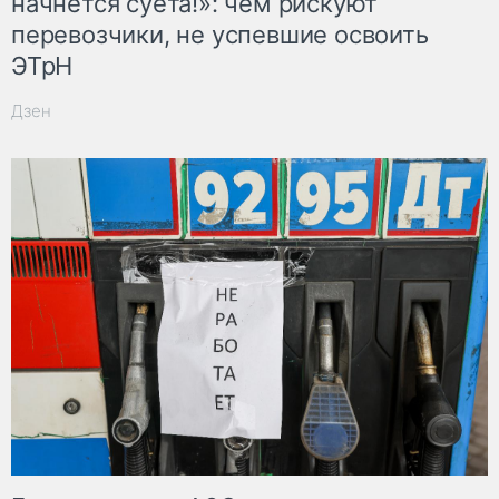
начнётся суета!»: чем рискуют
перевозчики, не успевшие освоить
ЭТрН
Дзен