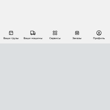
Ваши грузы
Ваши машины
Сервисы
Заказы
Профиль
АВТОМАТИЗАЦИЯ ПЕРЕВОЗОК
Площадки
Заказы
Торги
Тендеры
АТИ-Доки
GPS-мониторинг
АТИ Мессенджер
Цепочки грузов
API ATI.SU
ПОЛЕЗНОЕ
Расчет расстояний
БЕЗОПАСНОСТЬ