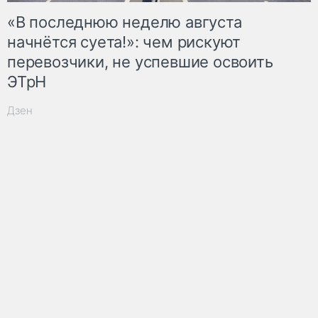
«В последнюю неделю августа
начнётся суета!»: чем рискуют
перевозчики, не успевшие освоить
ЭТрН
Дзен